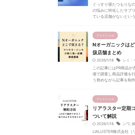
ぐっすり寝たつもりなの
の悩みに特化したサプリ
ている店舗がないという声
フェイシャル
Nオーガニックは
扱店舗まとめ
2026/1/18
シミ・
この記事にはPR商品が
場で調査し商品評価を行
う努めながら記事を制作し
フェイシャル
リアラスター定期コ
ついて解説
2026/1/18
シワ
,
LIALUSTER株式