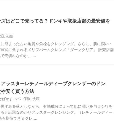
ンズはどこで売ってる？ドンキや取扱店舗の最安値を
保湿
,
洗顔
穴に溜まった古い角質や角栓をクレンジング。さらに、肌に潤い・
豊富に含まれるメリフバームクレンズ「ダーマクリア」 販売店舗
売切れなのか、 ...
リアラスターレチノールディープクレンザーのドン
段や安く買う方法
そばかす
,
シワ
,
保湿
,
洗顔
や黒ずみを落としながら、有効成分によって肌に潤いを与えシワを
せると話題なのがリアラスタークレンジング。（レチノールディー
も期待できるクレ ...