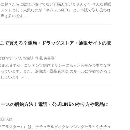
に起きた時に疲れが抜けてないと悩んでいませんか？ そんな睡眠
メントとして人気なのが「ネムレルQ10」 と、市販で取り扱われ
は多いです ...
どこで買える？薬局・ドラッグストア・通販サイトの取
そばかす
,
シワ
,
乾燥肌
,
保湿
,
美容液
含まれますが、コンテンツ制作ポリシーに沿った公平かつ中立な立
っています。また、薬機法・景品表示法 のルールに準拠できるよ
ています ス ...
ースの解約方法！電話・公式LINEのやり方や返品に
保湿
,
洗顔
会社（リアラスター）には、ナチュラルビオクレンジングセラムやナチュ