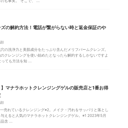
も事実。 そこで、 ...
ンズの解約方法！電話が繋がらない時と返金保証のや
洗顔
毛穴の洗浄力と美肌成分をたっぷり含んだメリフバームクレンズ。
他のクレンジングを使い始めたとなったら解約するしかないですよ
っても方法を知 ...
？】マナラホットクレンジングゲルの販売店と1番お得
査
洗顔
で日本一売れているクレンジング※2。メイク・汚れをサッパリと落とし
与えると人気のマナラホットクレンジングゲル。※1 2023年5月
含 ...