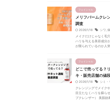
フェイシャル
メリフバームクレ
調査
2026/1/18
シワ
,
メイクだけじゃなく毛
ハリを与える美容成分が
が限られているのか人気で
フェイシャル
どこで売ってる？
キ・販売店舗の値
2026/1/18
シミ・
クレンジングでメイク
目立たなくハリを蘇ら
プクレンザー） 美肌効果