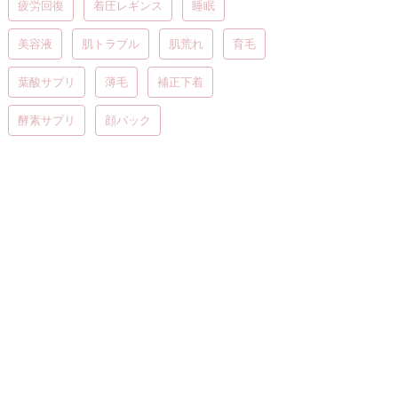
疲労回復
着圧レギンス
睡眠
美容液
肌トラブル
肌荒れ
育毛
葉酸サプリ
薄毛
補正下着
酵素サプリ
顔パック