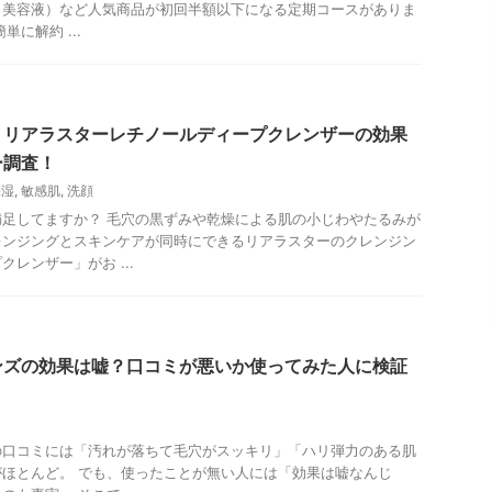
（美容液）など人気商品が初回半額以下になる定期コースがありま
に解約 ...
】リアラスターレチノールディープクレンザーの効果
ー調査！
保湿
,
敏感肌
,
洗顔
足してますか？ 毛穴の黒ずみや乾燥による肌の小じわやたるみが
レンジングとスキンケアが同時にできるリアラスターのクレンジン
レンザー」がお ...
ンズの効果は嘘？口コミが悪いか使ってみた人に検証
の口コミには「汚れが落ちて毛穴がスッキリ」「ハリ弾力のある肌
ほとんど。 でも、使ったことが無い人には「効果は嘘なんじ