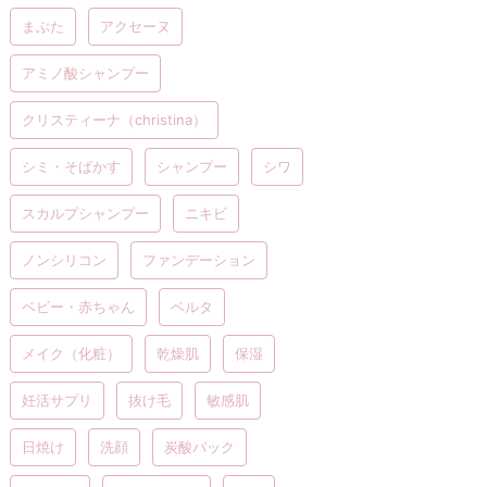
まぶた
アクセーヌ
アミノ酸シャンプー
クリスティーナ（christina）
シミ・そばかす
シャンプー
シワ
スカルプシャンプー
ニキビ
ノンシリコン
ファンデーション
ベビー・赤ちゃん
ベルタ
メイク（化粧）
乾燥肌
保湿
妊活サプリ
抜け毛
敏感肌
日焼け
洗顔
炭酸パック