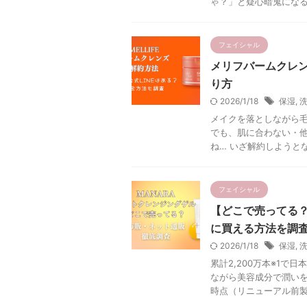
ゃ？」と疑心暗鬼になるの
フェイシャル
メリフバームクレ
り方
2026/1/18
保湿
,
メイクを落としながら
でも、肌に合わない・
ね… いざ解約しようとな
フェイシャル
【どこで売ってる
に買える方法を調
2026/1/18
保湿
,
累計2,200万本※1
ながら美容成分で潤いを
時点（リニューアル前製品