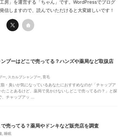
房」を運営する「ちゃん」です。WordPressでブログ
発信しますので、読んでいただけると大変嬉しいです！
ャンプーはどこで売ってる？ハンズや薬局など取扱店
プー
,
スカルプシャンプー
,
育毛
皮脂・臭いが気になっているあなたにおすすめなのが「チャップア
いたことあるけど、薬局で見かけないしどこで売ってるの？」と探
、チャップアッ ...
こで売ってる？薬局やドンキなど販売店を調査
復
,
睡眠