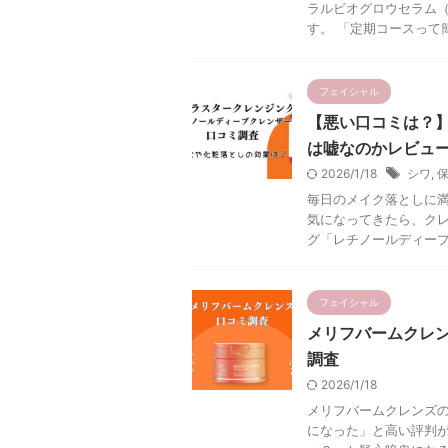
ラルビオグロウセラム
す。 「定期コースって簡単
フェイシャル
【悪い口コミは？
は嘘なのかレビュ
2026/1/18
シワ
,
毎日のメイク落としに満
気になってきたら、ク
グ「レチノールディープク
フェイシャル
メリフバームクレ
調査
2026/1/18
メリフバームクレンズ
になった」と高い評判が