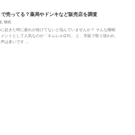
こで売ってる？薬局やドンキなど販売店を調査
復
,
睡眠
に起きた時に疲れが抜けてないと悩んでいませんか？ そんな睡眠
メントとして人気なのが「ネムレルQ10」 と、市販で取り扱われ
は多いです ...