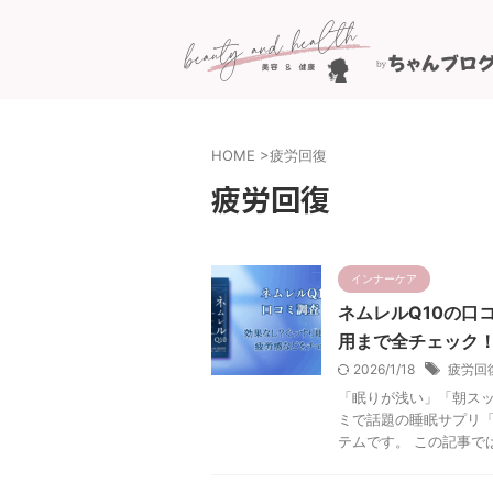
HOME
>
疲労回復
疲労回復
インナーケア
ネムレルQ10の口
用まで全チェック
2026/1/18
疲労回
「眠りが浅い」「朝スッ
ミで話題の睡眠サプリ「
テムです。 この記事では