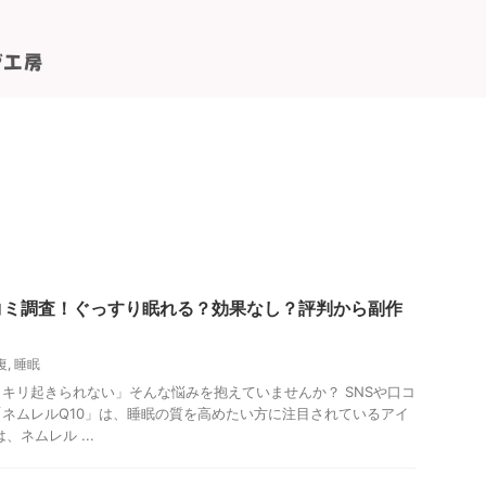
コミ調査！ぐっすり眠れる？効果なし？評判から副作
！
復
,
睡眠
キリ起きられない」そんな悩みを抱えていませんか？ SNSや口コ
ネムレルQ10」は、睡眠の質を高めたい方に注目されているアイ
、ネムレル ...