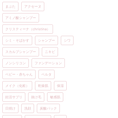
まぶた
アクセーヌ
アミノ酸シャンプー
クリスティーナ（christina）
シミ・そばかす
シャンプー
シワ
スカルプシャンプー
ニキビ
ノンシリコン
ファンデーション
ベビー・赤ちゃん
ベルタ
メイク（化粧）
乾燥肌
保湿
妊活サプリ
抜け毛
敏感肌
日焼け
洗顔
炭酸パック