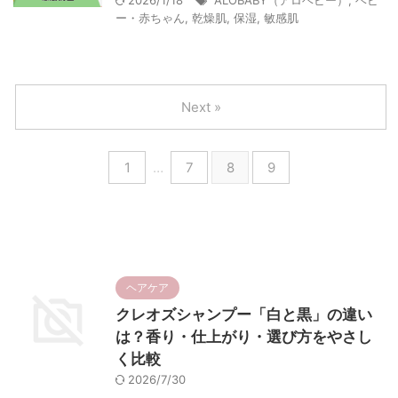
2026/1/18
ALOBABY（アロベビー）
,
ベビ
ー・赤ちゃん
,
乾燥肌
,
保湿
,
敏感肌
Next »
1
…
7
8
9
ヘアケア
クレオズシャンプー「白と黒」の違い
は？香り・仕上がり・選び方をやさし
く比較
2026/7/30