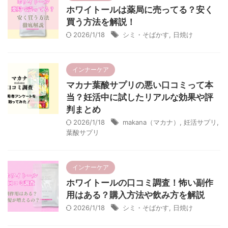
ホワイトールは薬局に売ってる？安く
買う方法を解説！
2026/1/18
シミ・そばかす
,
日焼け
インナーケア
マカナ葉酸サプリの悪い口コミって本
当？妊活中に試したリアルな効果や評
判まとめ
2026/1/18
makana（マカナ）
,
妊活サプリ
,
葉酸サプリ
インナーケア
ホワイトールの口コミ調査！怖い副作
用はある？購入方法や飲み方を解説
2026/1/18
シミ・そばかす
,
日焼け