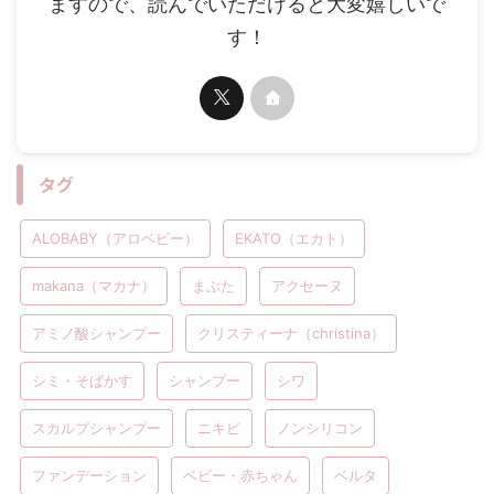
ますので、読んでいただけると大変嬉しいで
す！
タグ
ALOBABY（アロベビー）
EKATO（エカト）
makana（マカナ）
まぶた
アクセーヌ
アミノ酸シャンプー
クリスティーナ（christina）
シミ・そばかす
シャンプー
シワ
スカルプシャンプー
ニキビ
ノンシリコン
ファンデーション
ベビー・赤ちゃん
ベルタ